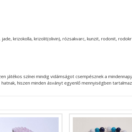
ade, krizokolla, krizolit(olivin), rózsakvarc, kunzit, rodonit, rodokr
zen játékos színei mindig vidámságot csempésznek a mindennapj
e hatnak, hiszen minden ásványt egyenlő mennyiségben tartalmaz