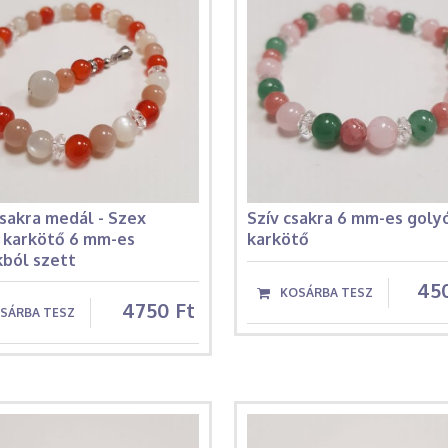
sakra medál - Szex
Szív csakra 6 mm-es goly
a karkötő 6 mm-es
karkötő
kból szett
45
4750 Ft