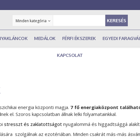
KERESÉS
Minden kategória
NYAKLÁNCOK
MEDÁLOK
FÉRFI ÉKSZEREK
EGYEDI FARAGV
KAPCSOLAT
k
zichikai energia központi magja.
7 fő energiaközpont találhat
ek el. Szoros kapcsolatban állnak lelki folyamatainkkal.
pi
stresszt és zaklatottságot
nyugalommá és higgadtsággá alakíts
ldására szolgálnak az ezotériában. Minden csakrát más-más ásván