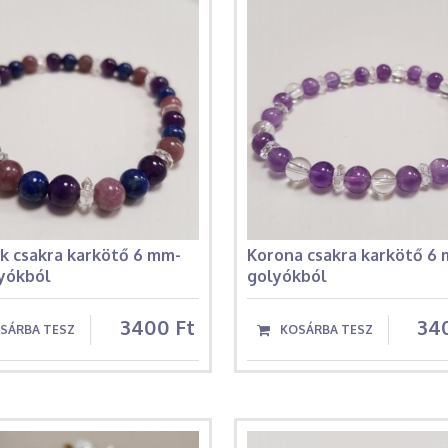
k csakra karkötő 6 mm-
Korona csakra karkötő 6
lyókból
golyókból
3400 Ft
34