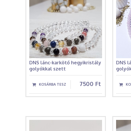
DNS lánc-karkötő hegyikristály
DNS l
golyókkal szett
golyók
7500 Ft