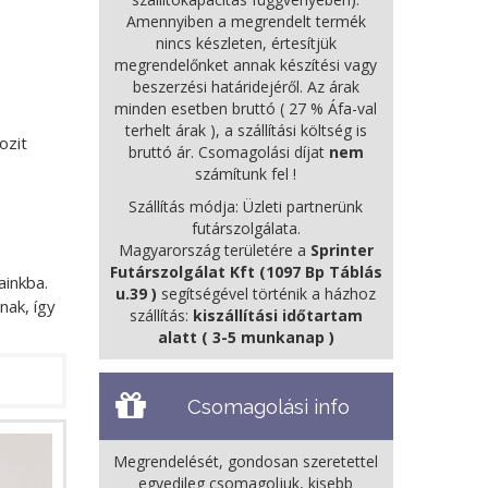
Amennyiben a megrendelt termék
nincs készleten, értesítjük
megrendelőnket annak készítési vagy
beszerzési határidejéről. Az árak
minden esetben bruttó ( 27 % Áfa-val
terhelt árak ), a szállítási költség is
ozit
bruttó ár. Csomagolási díjat
nem
számítunk fel !
Szállítás módja: Üzleti partnerünk
futárszolgálata.
Magyarország területére a
Sprinter
Futárszolgálat Kft (1097 Bp Táblás
ainkba.
u.39 )
segítségével történik a házhoz
nak, így
szállítás:
kiszállítási időtartam
alatt ( 3-5 munkanap )
Csomagolási info
Megrendelését, gondosan szeretettel
egyedileg csomagoljuk, kisebb