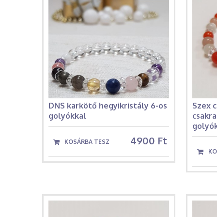
DNS karkötő hegyikristály 6-os
Szex c
golyókkal
csakr
golyó
4900 Ft