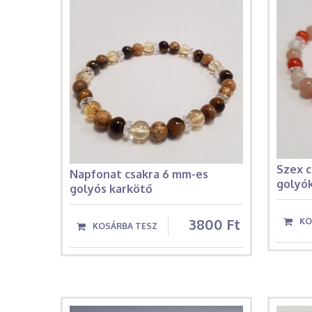
Szex 
Napfonat csakra 6 mm-es
golyó
golyós karkötő
3800 Ft