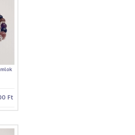
omlok
00 Ft