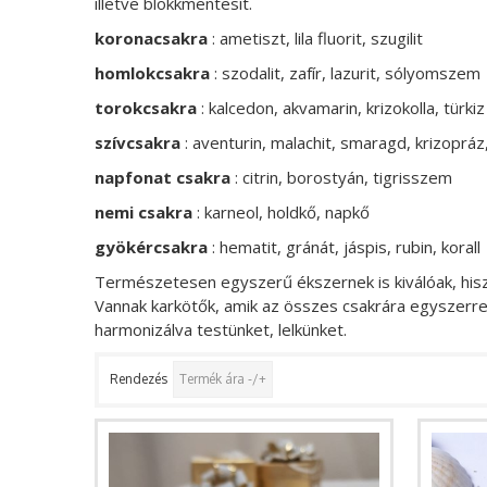
illetve blokkmentesít.
koronacsakra
: ametiszt, lila fluorit, szugilit
homlokcsakra
: szodalit, zafír, lazurit, sólyomszem
torokcsakra
: kalcedon, akvamarin, krizokolla, türkiz
szívcsakra
: aventurin, malachit, smaragd, krizopráz, j
napfonat csakra
: citrin, borostyán, tigrisszem
nemi csakra
: karneol, holdkő, napkő
gyökércsakra
: hematit, gránát, jáspis, rubin, korall
Természetesen egyszerű ékszernek is kiválóak, his
Vannak karkötők, amik az összes csakrára egyszerr
harmonizálva testünket, lelkünket.
Rendezés
Termék ára -/+