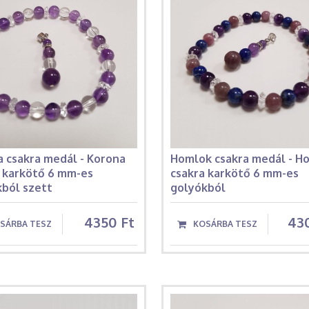
 csakra medál - Korona
Homlok csakra medál - H
a karkötő 6 mm-es
csakra karkötő 6 mm-es
kból szett
golyókból
4350 Ft
43