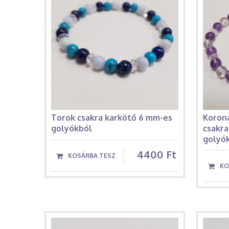
Torok csakra karkötő 6 mm-es
Korona
golyókból
csakr
golyó
4400 Ft