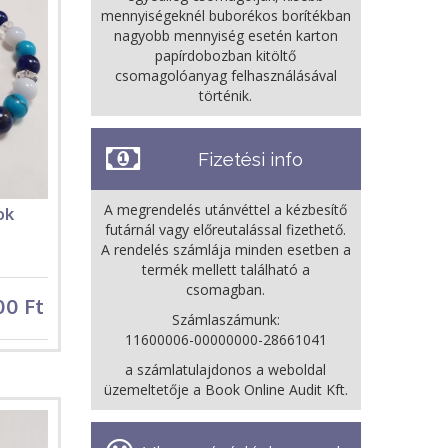
mennyiségeknél buborékos borítékban
nagyobb mennyiség esetén karton
papírdobozban kitöltő
csomagolóanyag felhasználásával
történik.
Fizetési info
A megrendelés utánvéttel a kézbesítő
ok
futárnál vagy előreutalással fizethető.
A rendelés számlája minden esetben a
termék mellett található a
csomagban.
00 Ft
Számlaszámunk:
11600006-00000000-28661041
a számlatulajdonos a weboldal
üzemeltetője a Book Online Audit Kft.