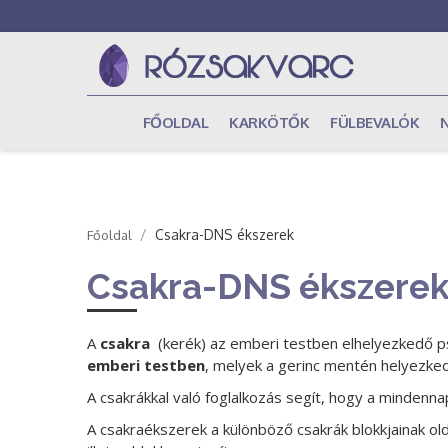
FŐOLDAL
KARKÖTŐK
FÜLBEVALÓK
/
Csakra-DNS ékszerek
Főoldal
Csakra-DNS ékszere
A
csakra
(kerék) az emberi testben elhelyezkedő ps
emberi testben
, melyek a gerinc mentén helyezkedn
A csakrákkal való foglalkozás segít, hogy a mindenna
A csakraékszerek a különböző csakrák blokkjainak o