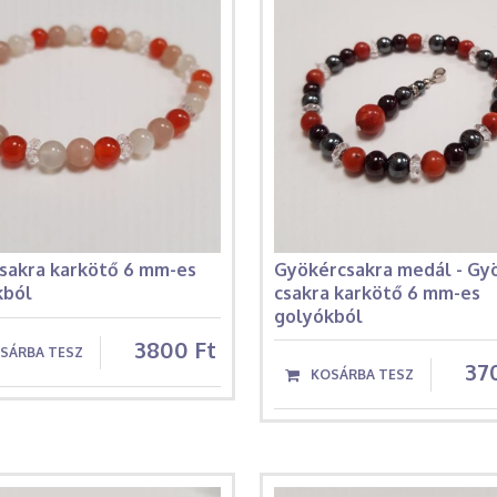
csakra karkötő 6 mm-es
Gyökércsakra medál - Gy
kból
csakra karkötő 6 mm-es
golyókból
3800 Ft
37