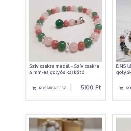
Szív csakra medál - Szív csakra
DNS lá
6 mm-es golyós karkötő
golyó
5100 Ft