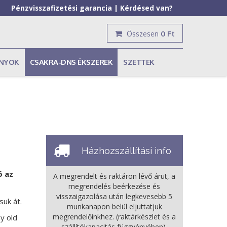
Pénzvisszafizetési garancia
|
Kérdésed van?
Összesen
0 Ft
ÁNYOK
CSAKRA-DNS ÉKSZEREK
SZETTEK
Házhozszállítási info
ó az
A megrendelt és raktáron lévő árut, a
megrendelés beérkezése és
visszaigazolása után legkevesebb 5
uk át.
munkanapon belül eljuttatjuk
megrendelőinkhez. (raktárkészlet és a
y old
szállítókapacitás függvényében).