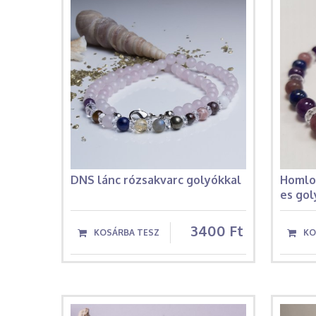
DNS lánc rózsakvarc golyókkal
Homlo
es go
3400 Ft