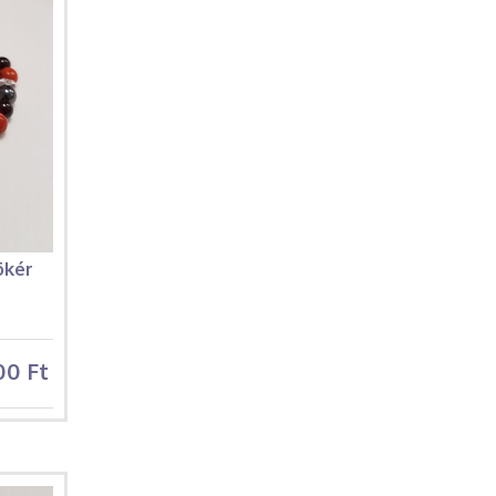
ökér
00 Ft