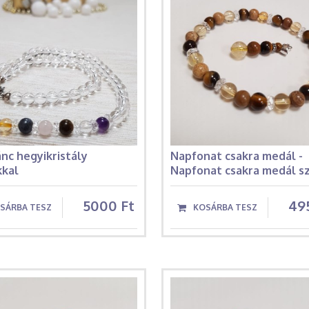
nc hegyikristály
Napfonat csakra medál -
kkal
Napfonat csakra medál s
5000 Ft
49