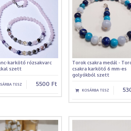
ánc-karkötő rózsakvarc
Torok csakra medál - Tor
kal szett
csakra karkötő 6 mm-es
golyókból szett
5500 Ft
53