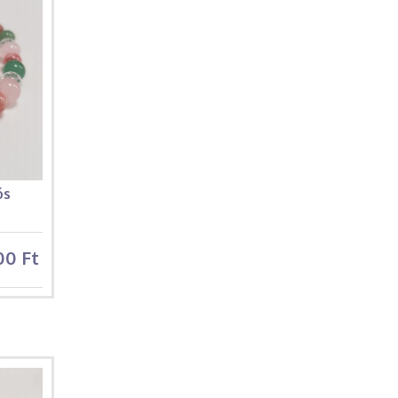
ós
00 Ft