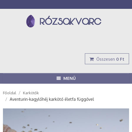
Összesen
0 Ft
MENÜ
/
Főoldal
Karkötők
/
Aventurin-kagylóhéj karkötő életfa függővel