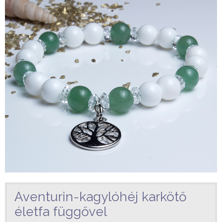
Aventurin-kagylóhéj karkötő
életfa függővel