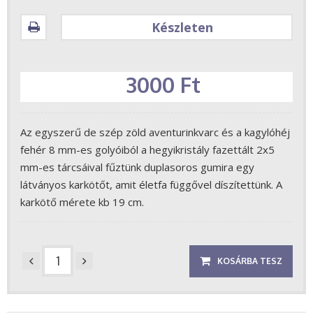
Készleten
3000 Ft
Az egyszerű de szép zöld aventurinkvarc és a kagylóhéj
fehér 8 mm-es golyóiból a hegyikristály fazettált 2x5
mm-es tárcsáival fűztünk duplasoros gumira egy
látványos karkötőt, amit életfa függővel díszítettünk. A
karkötő mérete kb 19 cm.