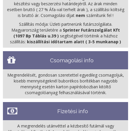
készítési vagy beszerzési határidejéről. Az árak minden
esetben bruttó ( 27 % Áfa-val terhelt árak ), a szállítási költség
is bruttó ár. Csomagolási díjat
nem
számítunk fel !
Szállítás módja: Üzleti partnerünk futárszolgálata.
Magyarország területére a
Sprinter Futárszolgálat Kft
(1097 Bp Táblás u.39 )
segítségével történik a házhoz
szállítás:
kiszállítási időtartam alatt ( 3-5 munkanap )
Csomagolási info
Megrendelését, gondosan szeretettel egyedileg csomagoljuk,
kisebb mennyiségeknél buborékos borítékban nagyobb
mennyiség esetén karton papírdobozban kitöltő
csomagolóanyag felhasználásával történik.
Fizetési info
A megrendelés utánvéttel a kézbesítő futárnál vagy