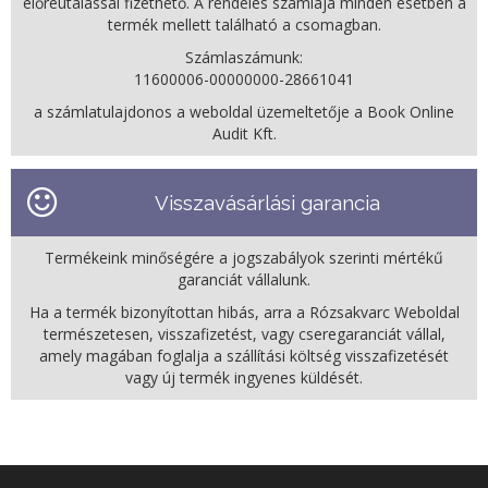
előreutalással fizethető. A rendelés számlája minden esetben a
termék mellett található a csomagban.
Számlaszámunk:
11600006-00000000-28661041
a számlatulajdonos a weboldal üzemeltetője a Book Online
Audit Kft.
Visszavásárlási garancia
Termékeink minőségére a jogszabályok szerinti mértékű
garanciát vállalunk.
Ha a termék bizonyítottan hibás, arra a Rózsakvarc Weboldal
természetesen, visszafizetést, vagy cseregaranciát vállal,
amely magában foglalja a szállítási költség visszafizetését
vagy új termék ingyenes küldését.