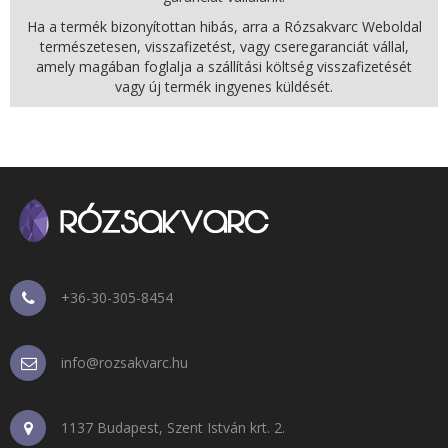
Ha a termék bizonyítottan hibás, arra a Rózsakvarc Weboldal
természetesen, visszafizetést, vagy cseregaranciát vállal,
amely magában foglalja a szállítási költség visszafizetését
vagy új termék ingyenes küldését.
+36-30-305-8454
info@rozsakvarc.hu
1137 Budapest, Szent István krt. 2.