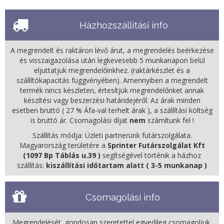
Házhozszállítási info
A megrendelt és raktáron lévő árut, a megrendelés beérkezése
és visszaigazolása után legkevesebb 5 munkanapon belül
eljuttatjuk megrendelőinkhez. (raktárkészlet és a
szállítókapacitás függvényében). Amennyiben a megrendelt
termék nincs készleten, értesítjük megrendelőnket annak
készítési vagy beszerzési határidejéről. Az árak minden
esetben bruttó ( 27 % Áfa-val terhelt árak ), a szállítási költség
is bruttó ár. Csomagolási díjat
nem
számítunk fel !
Szállítás módja: Üzleti partnerünk futárszolgálata.
Magyarország területére a
Sprinter Futárszolgálat Kft
(1097 Bp Táblás u.39 )
segítségével történik a házhoz
szállítás:
kiszállítási időtartam alatt ( 3-5 munkanap )
Csomagolási info
Megrendelését, gondosan szeretettel egyedileg csomagoljuk,