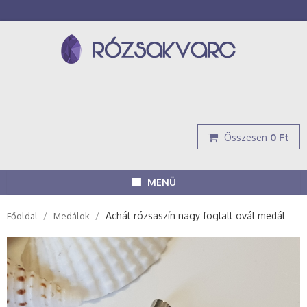
Összesen
0 Ft
MENÜ
/
/
Achát rózsaszín nagy foglalt ovál medál
Főoldal
Medálok