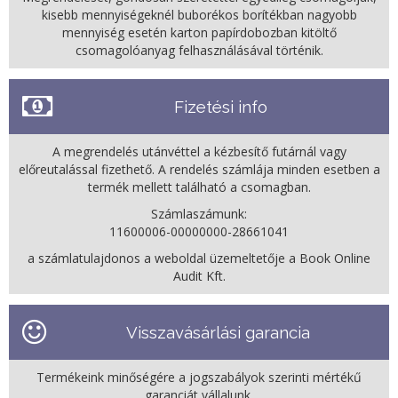
kisebb mennyiségeknél buborékos borítékban nagyobb
mennyiség esetén karton papírdobozban kitöltő
csomagolóanyag felhasználásával történik.
Fizetési info
A megrendelés utánvéttel a kézbesítő futárnál vagy
előreutalással fizethető. A rendelés számlája minden esetben a
termék mellett található a csomagban.
Számlaszámunk:
11600006-00000000-28661041
a számlatulajdonos a weboldal üzemeltetője a Book Online
Audit Kft.
Visszavásárlási garancia
Termékeink minőségére a jogszabályok szerinti mértékű
garanciát vállalunk.