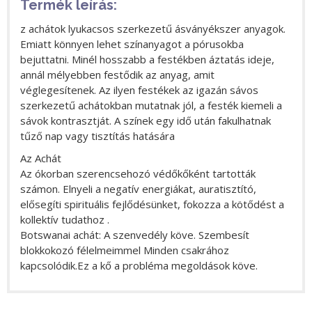
Termék leírás:
z achátok lyukacsos szerkezetű ásványékszer anyagok.
Emiatt könnyen lehet színanyagot a pórusokba
bejuttatni. Minél hosszabb a festékben áztatás ideje,
annál mélyebben festődik az anyag, amit
véglegesítenek. Az ilyen festékek az igazán sávos
szerkezetű achátokban mutatnak jól, a festék kiemeli a
sávok kontrasztját. A színek egy idő után fakulhatnak
tűző nap vagy tisztítás hatására
Az Achát
Az ókorban szerencsehozó védőkőként tartották
számon. Elnyeli a negatív energiákat, auratisztító,
elősegíti spirituális fejlődésünket, fokozza a kötődést a
kollektív tudathoz .
Botswanai achát: A szenvedély köve. Szembesít
blokkokozó félelmeimmel Minden csakrához
kapcsolódik.Ez a kő a probléma megoldások köve.